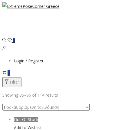
Skip
Skip
to
to
navigation
content
0
Login / Register
0
Filter
Showing
85
–
96
of 114 results
Out Of Stock
Add to Wishlist