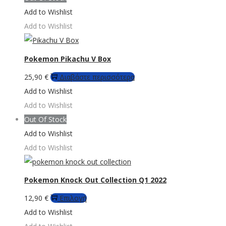
σελίδα
Add to Wishlist
του
Add to Wishlist
προϊόντος
Pokemon Pikachu V Box
25,90
€
Διαβάστε περισσότερα
Add to Wishlist
Add to Wishlist
Out Of Stock
Add to Wishlist
Add to Wishlist
Pokemon Knock Out Collection Q1 2022
Αυτό
12,90
€
Επιλογή
το
Add to Wishlist
προϊόν