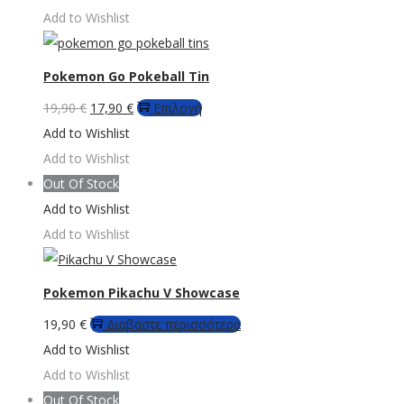
Add to Wishlist
Pokemon Go Pokeball Tin
Original
Η
Αυτό
19,90
€
17,90
€
Επιλογή
price
τρέχουσα
το
Add to Wishlist
was:
τιμή
προϊόν
Add to Wishlist
19,90 €.
είναι:
έχει
Out Of Stock
17,90 €.
πολλαπλές
Add to Wishlist
παραλλαγές.
Add to Wishlist
Οι
επιλογές
Pokemon Pikachu V Showcase
μπορούν
19,90
€
Διαβάστε περισσότερα
να
Add to Wishlist
επιλεγούν
Add to Wishlist
στη
Out Of Stock