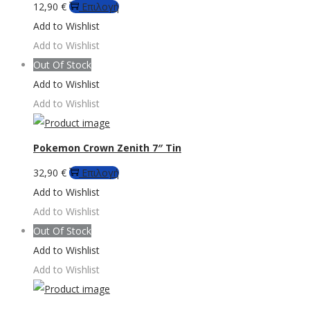
Αυτό
12,90
€
Επιλογή
το
Add to Wishlist
προϊόν
Add to Wishlist
έχει
Out Of Stock
πολλαπλές
Add to Wishlist
παραλλαγές.
Add to Wishlist
Οι
επιλογές
Pokemon Crown Zenith 7″ Tin
μπορούν
Αυτό
32,90
€
Επιλογή
να
το
Add to Wishlist
επιλεγούν
προϊόν
Add to Wishlist
στη
έχει
Out Of Stock
σελίδα
πολλαπλές
Add to Wishlist
του
παραλλαγές.
Add to Wishlist
προϊόντος
Οι
επιλογές