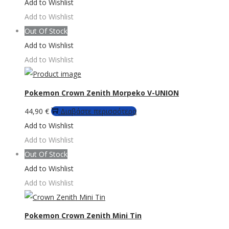
price
τρέχουσα
το
Add to Wishlist
επιλεγούν
was:
τιμή
προϊόν
Add to Wishlist
στη
19,90 €.
είναι:
έχει
Out Of Stock
σελίδα
17,90 €.
πολλαπλές
Add to Wishlist
του
παραλλαγές.
Add to Wishlist
προϊόντος
Οι
επιλογές
Pokemon Crown Zenith Morpeko V-UNION
μπορούν
44,90
€
Διαβάστε περισσότερα
να
Add to Wishlist
επιλεγούν
Add to Wishlist
στη
Out Of Stock
σελίδα
Add to Wishlist
του
Add to Wishlist
προϊόντος
Pokemon Crown Zenith Mini Tin