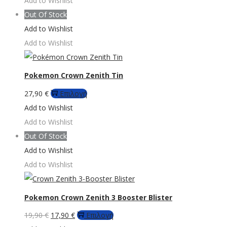
Add to Wishlist
έχει
Out Of Stock
πολλαπλές
Add to Wishlist
παραλλαγές.
Add to Wishlist
Οι
επιλογές
Pokemon Crown Zenith Tin
μπορούν
Αυτό
27,90
€
Επιλογή
να
το
Add to Wishlist
επιλεγούν
προϊόν
Add to Wishlist
στη
έχει
Out Of Stock
σελίδα
πολλαπλές
Add to Wishlist
του
παραλλαγές.
Add to Wishlist
προϊόντος
Οι
επιλογές
Pokemon Crown Zenith 3 Booster Blister
μπορούν
Original
Η
Αυτό
19,90
€
17,90
€
Επιλογή
να