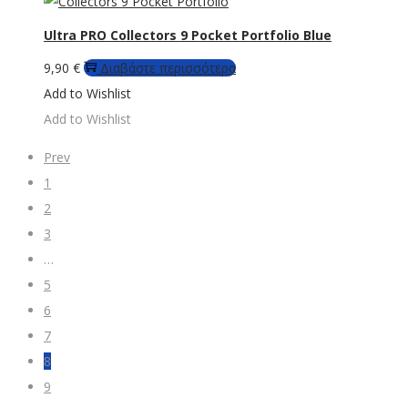
Ultra PRO Collectors 9 Pocket Portfolio Blue
9,90
€
Διαβάστε περισσότερα
Add to Wishlist
Add to Wishlist
Prev
1
2
3
…
5
6
7
8
9