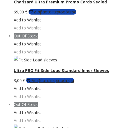
Charizard Ultra Premium Promo Cards Sealed
μπορούν
69,90
€
Διαβάστε περισσότερα
να
Add to Wishlist
επιλεγούν
Add to Wishlist
στη
Out Of Stock
σελίδα
Add to Wishlist
του
Add to Wishlist
προϊόντος
Ultra PRO Fit Side Load Standard Inner Sleeves
3,00
€
Διαβάστε περισσότερα
Add to Wishlist
Add to Wishlist
Out Of Stock
Add to Wishlist
Add to Wishlist