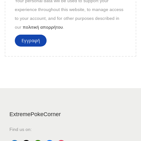
Your personal data will be used to support your
experience throughout this website, to manage access
to your account, and for other purposes described in
our
πολιτική απορρήτου
.
Εγγραφή
ExtremePokeCorner
Find us on: