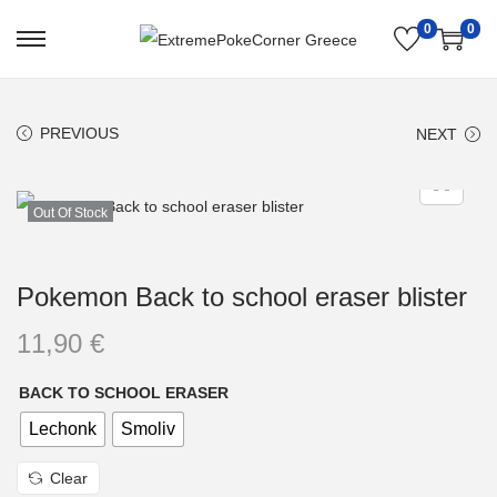
0
0
PREVIOUS
NEXT
Out Of Stock
Pokemon Back to school eraser blister
11,90
€
BACK TO SCHOOL ERASER
Lechonk
Smoliv
Clear