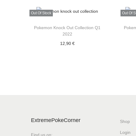
Out Of Stock
Out Of S
Pokemon Knock Out Collection Q1
Pokem
2022
12,90
€
Επιλογή
Add to Wishlist
ExtremePokeCorner
Shop
Login
Find us on: