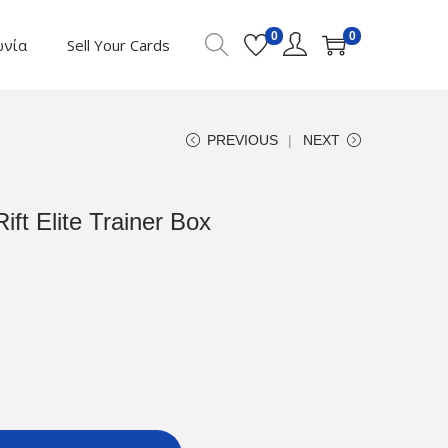
0
0
ωνία
Sell Your Cards
PREVIOUS
NEXT
ft Elite Trainer Box