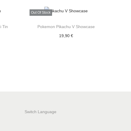
Out Of Stock
 Tin
Pokemon Pikachu V Showcase
19,90
€
Διαβάστε περισσότερα
Add to Wishlist
Switch Language