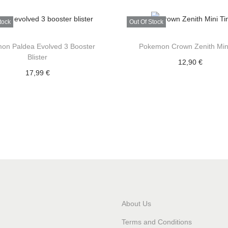
tock
Out Of Stock
on Paldea Evolved 3 Booster
Pokemon Crown Zenith Mini
Blister
12,90
€
17,99
€
Επιλογή
Επιλογή
Add to Wishlist
Add to Wishlist
About Us
Terms and Conditions