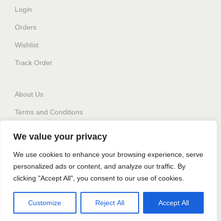
Login
Orders
Wishlist
Track Order
About Us
Terms and Conditions
Privacy policy
We value your privacy
Switch Language
We use cookies to enhance your browsing experience, serve
personalized ads or content, and analyze our traffic. By
clicking "Accept All", you consent to our use of cookies.
Customize
Reject All
Accept All
Copyright © 2026
ExtremePokeCorner Greece