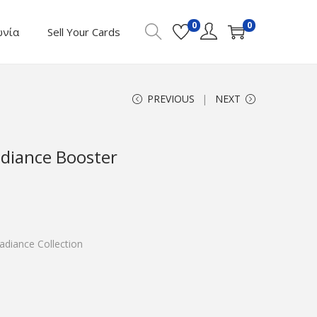
0
0
ωνία
Sell Your Cards
PREVIOUS
NEXT
diance Booster
adiance Collection