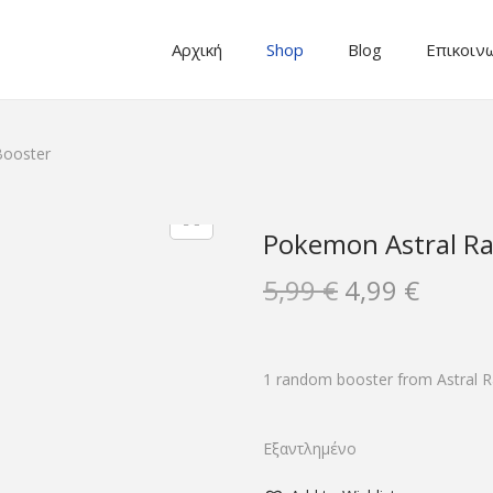
Αρχική
Shop
Blog
Επικοιν
Booster
Pokemon Astral Ra
O
Η
5,99
€
4,99
€
r
τ
i
ρ
g
έ
1 random booster from Astral R
i
χ
n
ο
Εξαντλημένο
a
υ